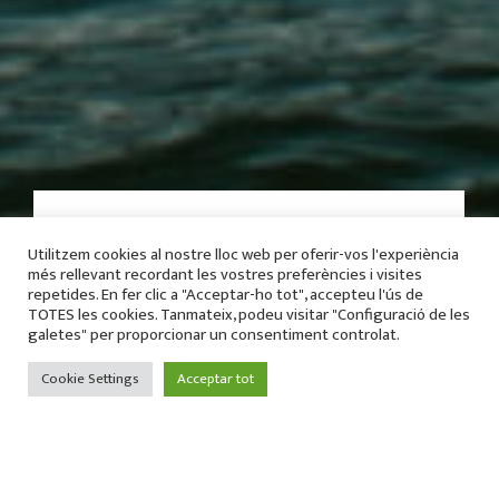
Realiable Legal Solution
Trust to Our Experience
Utilitzem cookies al nostre lloc web per oferir-vos l'experiència
més rellevant recordant les vostres preferències i visites
We are a leading law firm in financial & business industry.
repetides. En fer clic a "Acceptar-ho tot", accepteu l'ús de
We are law firm. The right to life is important.
TOTES les cookies. Tanmateix, podeu visitar "Configuració de les
galetes" per proporcionar un consentiment controlat.
PRACTICE AREAS
CASE STUDIES
Cookie Settings
Acceptar tot