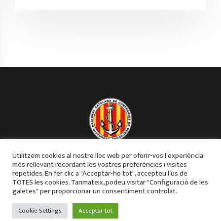
Federació Nacional Catalana de
Utilitzem cookies al nostre lloc web per oferir-vos l'experiència
més rellevant recordant les vostres preferències i visites
Confraries de Pescadors
repetides. En fer clic a "Acceptar-ho tot", accepteu l'ús de
TOTES les cookies. Tanmateix, podeu visitar "Configuració de les
FNCCP
galetes" per proporcionar un consentiment controlat.
Cookie Settings
Acceptar tot